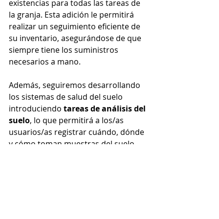
existencias para todas las tareas de 
la granja. Esta adición le permitirá 
realizar un seguimiento eficiente de 
su inventario, asegurándose de que 
siempre tiene los suministros 
necesarios a mano.
Además, seguiremos desarrollando 
los sistemas de salud del suelo 
introduciendo 
tareas de análisis del 
suelo
, lo que permitirá a los/as 
usuarios/as registrar cuándo, dónde 
y cómo toman muestras del suelo. 
También se podrá establecer un 
recordatorio para cargar los 
resultados, lo que permitirá a los/as 
agricultores/as hacer un mejor 
seguimiento de la progresión y el 
historial de la salud de su suelo en 