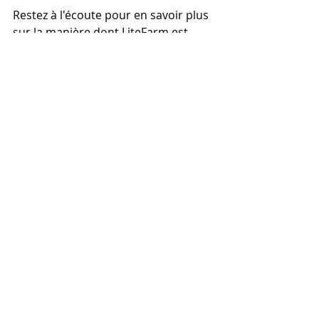
Restez à l'écoute pour en savoir plus 
sur la manière dont LiteFarm est 
connecté à l'agroécologie dans notre 
prochain communiqué de presse.
Joyeuse agriculture!
L'équipe LiteFarm
Posts récents
Voir tout