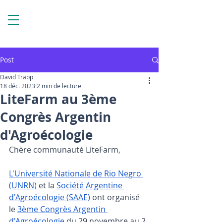
Post
David Trapp
18 déc. 2023
2 min de lecture
LiteFarm au 3ème
Congrès Argentin
d'Agroécologie
Chère communauté LiteFarm,
L'Université Nationale de Rio Negro 
(UNRN)
 et la 
Société Argentine 
d'Agroécologie (SAAE)
 ont organisé 
le 
3ème Congrès Argentin 
d'Agroécologie 
du 29 novembre au 2 