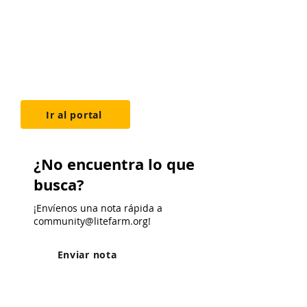
programador, pero
tienes algunas
buenas ideas?
¡Consulte nuestro portal de
sugerencias de características!
Ir al portal
¿No encuentra lo que
busca?
¡Envíenos una nota rápida a
community@litefarm.org
!
Enviar nota