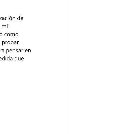
zación de 
 mi 
do como 
 probar 
ra pensar en 
edida que 