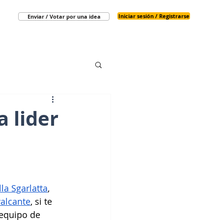
Iniciar sesión / Registrarse
Enviar / Votar por una idea
a lider
la Sgarlatta
, 
valcante
, si te 
 equipo de 