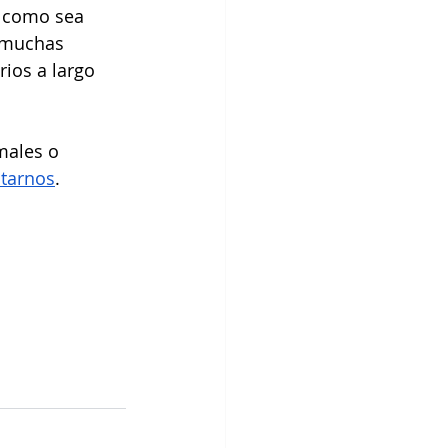
o como sea 
 muchas 
ios a largo 
males o 
tarnos
.