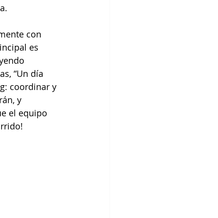
a.
amente con 
ncipal es 
uyendo 
s, “Un día 
: coordinar y 
rán, y 
e el equipo 
rrido!