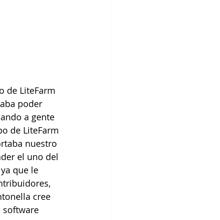
o de LiteFarm 
naba poder 
dando a gente 
po de LiteFarm 
ortaba nuestro 
der el uno del 
ya que le 
tribuidores, 
tonella cree 
 software 