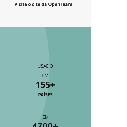
Visite o site da OpenTeam
USADO
EM
155+
PAÍSES
EM
4700+