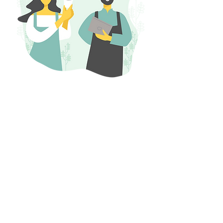
Criado para
agricultoras e
agricultores
O LiteFarm foi co-projetado por
agricultoras e agricultores e tem
a facilidade no uso como
prioridade principal. Nossos
recursos são projetados
especialmente para as
necessidades de agricultores