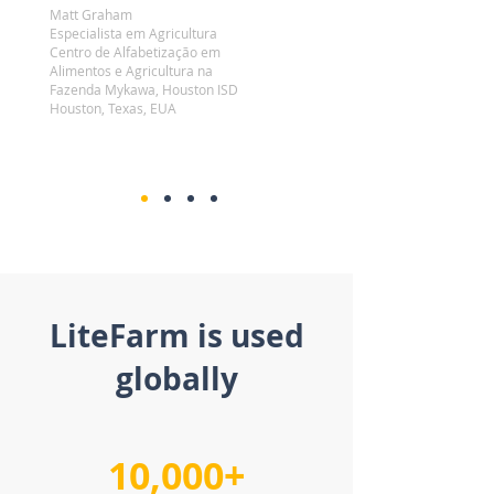
Matt Graham
Especialista em Agricultura
Centro de Alfabetização em
Alimentos e Agricultura na
Fazenda Mykawa, Houston ISD
Houston, Texas, EUA
LiteFarm is used
globally
10,000+