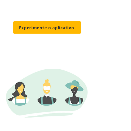
que trabalham com agricultura
sustentável, orgânica e
diversificada.
Experimente o aplicativo
Criado para