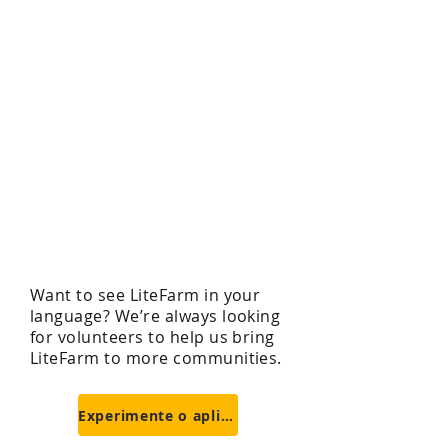
agricultoras e
agricultores
O LiteFarm foi co-projetado por
agricultoras e agricultores e
tem a facilidade no uso como
prioridade principal. Nossos
recursos são projetados
especialmente para as
necessidades de agricultores
que trabalham com agricultura
sustentável, orgânica e
diversificada.
Want to see LiteFarm in your
language? We’re always looking
for volunteers to help us bring
LiteFarm to more communities.
Experimente o aplicativo