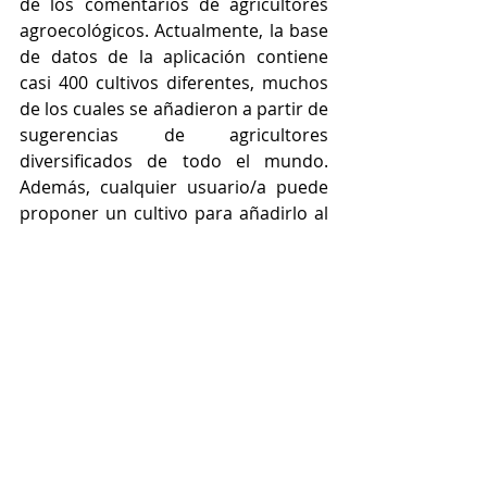
de los comentarios de agricultores 
agroecológicos. Actualmente, la base 
de datos de la aplicación contiene 
casi 400 cultivos diferentes, muchos 
de los cuales se añadieron a partir de 
sugerencias de agricultores 
diversificados de todo el mundo. 
Además, cualquier usuario/a puede 
proponer un cultivo para añadirlo al 
catálogo de cultivos de LiteFarm. 
Antes de ser añadidos al catálogo, los 
cultivos propuestos se someten a un 
proceso de selección que incluye una 
revisión por parte de agrónomos/as 
e investigadores. 