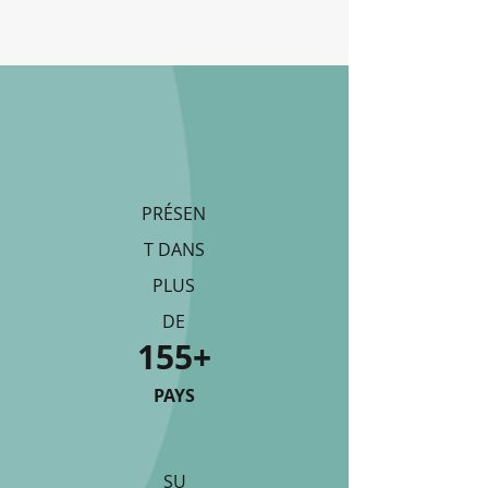
PRÉSEN
T DANS
PLUS
DE
155+
PAYS
SU