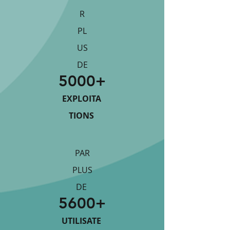
R
PL
US
DE
5000+
EXPLOITA
TIONS
PAR
PLUS
DE
5600+
UTILISATE