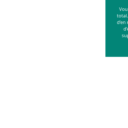
Vous
total
d’en 
d’
su
La de