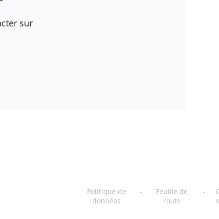
cter sur
Politique de
-
Feuille de
-
C
données
route
s