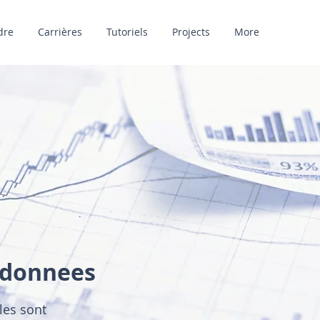
dre
Carrières
Tutoriels
Projects
More
 donnees
les sont