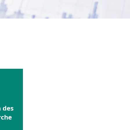
 des
rche