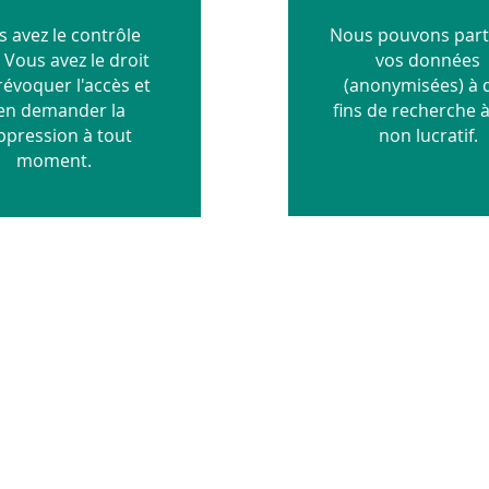
 avez le contrôle
Nous pouvons part
. Vous avez le droit
vos données
révoquer l'accès et
(anonymisées) à 
en demander la
fins de recherche 
ppression à tout
non lucratif.
moment.
rnière version de