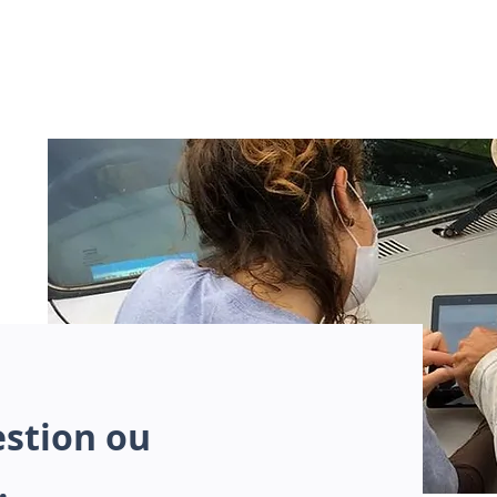
estion ou
…