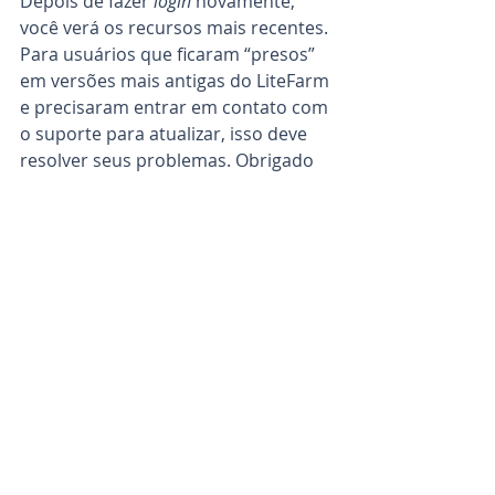
Depois de fazer 
login
 novamente, 
você verá os recursos mais recentes. 
Para usuários que ficaram “presos” 
em versões mais antigas do LiteFarm 
e precisaram entrar em contato com 
o suporte para atualizar, isso deve 
resolver seus problemas. Obrigado 
pela sua paciência e ajuda na 
compreensão deste problema!
Seu 
Feedback 
Importa
Essas atualizações são resultado 
direto do 
feedback
 valioso que 
recebemos de vocês, nossa 
comunidade LiteFarm. Estamos 
comprometidos em melhorar e 
evoluir continuamente o LiteFarm 
para atender às suas necessidades. 