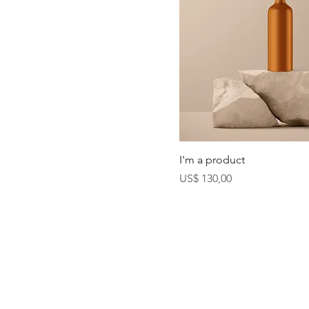
I'm a product
Precio
US$ 130,00
LiteFarm is a pr
Columbia.