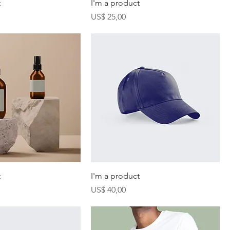
t
I'm a product
Precio
US$ 25,00
t
I'm a product
Precio
US$ 40,00