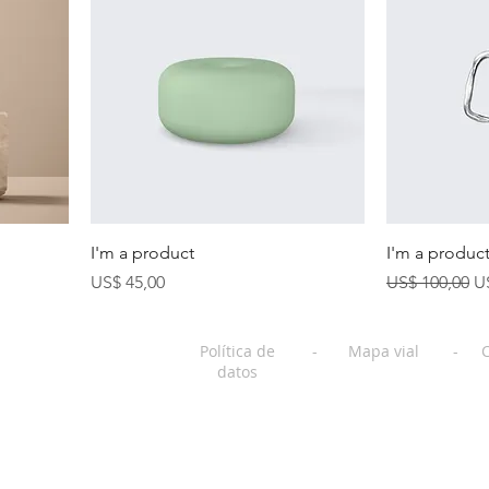
I'm a product
I'm a produc
Precio
Precio
Pr
US$ 45,00
US$ 100,00
U
Política de
-
Mapa vial
-
datos
oject hosted by the Centre for Sustainable Food Systems at the Unive