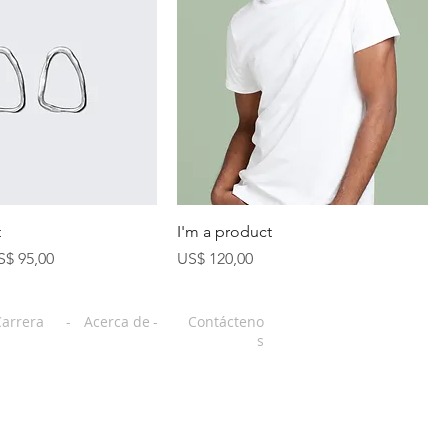
t
I'm a product
ecio de oferta
Precio
S$ 95,00
US$ 120,00
Carrera
-
Acerca de
-
Contácteno
s
rsity of British