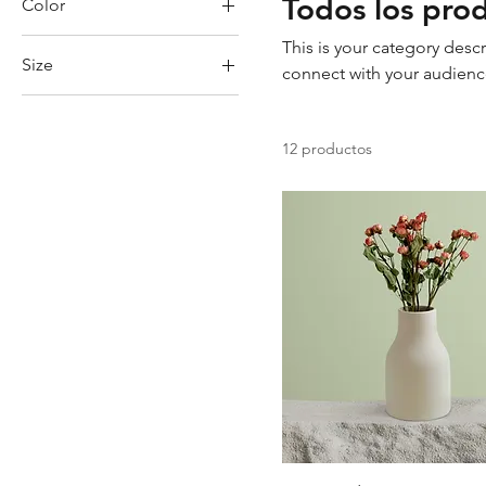
Todos los pro
Color
This is your category descr
Size
connect with your audienc
250 ml
500 ml
12 productos
80 ml
Large
Medium
Small