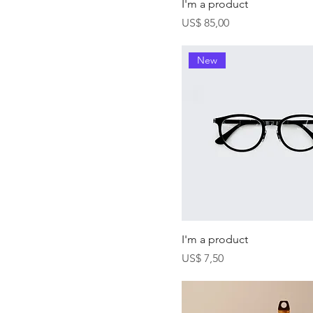
I'm a product
Precio
US$ 85,00
New
I'm a product
Precio
US$ 7,50