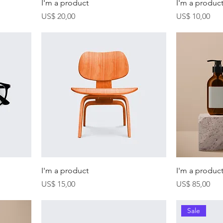
I'm a product
I'm a produc
Precio
Precio
US$ 20,00
US$ 10,00
I'm a product
I'm a produc
Precio
Precio
US$ 15,00
US$ 85,00
Sale