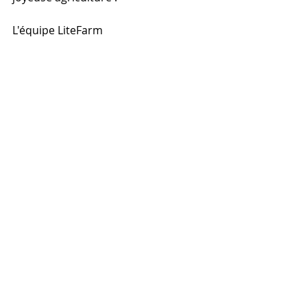
L'équipe LiteFarm
Posts récents
Voir tout