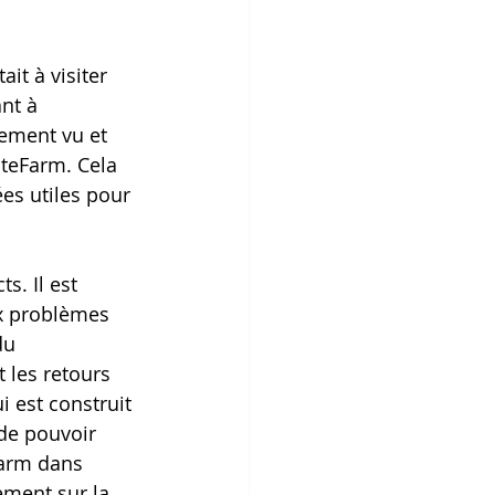
it à visiter 
nt à 
idement vu et 
iteFarm. Cela 
es utiles pour 
s. Il est 
ux problèmes 
du 
 les retours 
i est construit 
 de pouvoir 
eFarm dans 
lement sur la 