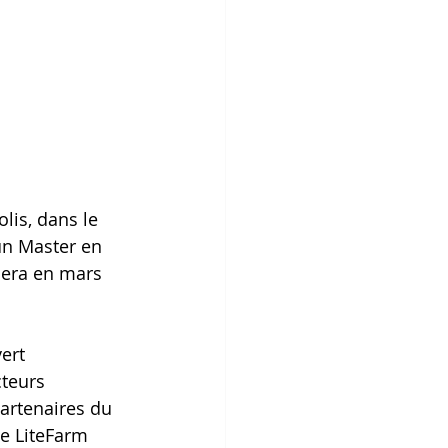
lis, dans le 
 un Master en 
inera en mars 
ert 
cteurs 
partenaires du 
ise LiteFarm 