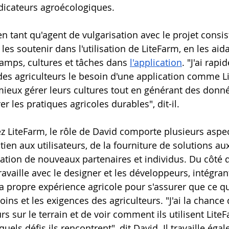
dicateurs agroécologiques.
en tant qu'agent de vulgarisation avec le projet consista
 les soutenir dans l'utilisation de LiteFarm, en les aida
hamps, cultures et tâches dans 
l'application
. "J'ai rap
des agriculteurs le besoin d'une application comme L
mieux gérer leurs cultures tout en générant des donné
er les pratiques agricoles durables", dit-il.
z LiteFarm, le rôle de David comporte plusieurs aspect
ien aux utilisateurs, de la fourniture de solutions a
gration de nouveaux partenaires et individus. Du côté 
availle avec le designer et les développeurs, intégrant
sa propre expérience agricole pour s'assurer que ce qu
oins et les exigences des agriculteurs. "J'ai la chance
eurs sur le terrain et de voir comment ils utilisent Lit
uels défis ils rencontrent", dit David. Il travaille éga